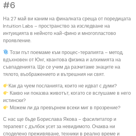
#6
На 27 май ви каним на финалната среща от поредицата
Intuition Labs – пространство за изследване на
интуицията в нейното най-фино и многопластово
проявление.
Този път поемаме към процес-терапията – метод,
вдъхновен от Юнг, квантова физика и алхимията на
съвпаденията. Ще се учим да разчитаме знаците на
тялото, въображението и вътрешния ни свят.
Как да чуем посланията, които не идват с думи?
Какво ни показва животът, когато се вслушаме в него
истински?
Можем ли да превърнем всеки миг в прозрение?
С нас ще бъде Борислава Якова – фасилитатор и
терапевт с дълбок усет за невидимото. Очаква ни
споделено преживяване, техники в реално време и