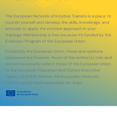
The European Network of Intuitive Trainers is a place to
nourish yourself and develop the skills, knowledge, and
attitude to apply the intuitive approach in your
trainings. Membership is free because it’s funded by the
Erasmus+ Program of the European Union.
Funded by the European Union. Views and opinions
expressed are however those of the author(s) only and
do not necessarily reflect those of the European Union
or the European Education and Culture Executive
Agency (EACEA). Neither the European Union nor
EACEA can be held responsible for them.