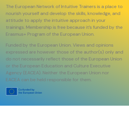
The European Network of Intuitive Trainers is a place to
nourish yourself and develop the skills, knowledge, and
attitude to apply the intuitive approach in your
trainings. Membership is free because it’s funded by the
Erasmus+ Program of the European Union.
Funded by the European Union. Views and opinions
expressed are however those of the author(s) only and
do not necessarily reflect those of the European Union
or the European Education and Culture Executive
Agency (EACEA). Neither the European Union nor
EACEA can be held responsible for them.